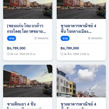
[ขอนแก่น โตแบบก้าว
ขายอาคารพาณิชย์ 4
กระโดด] โอกาสขยาย
ชั้น ใจกลางเมือง
ธุรกิจสู่ศูนย์กลาง
ขอนแก่น ทำเล ศูนย์รวม
ขาย
ขอนแก่น
ขาย
ขอนแก่น
เศรษฐกิจอีสานมูลค่า
ของกิน เดินทางสะดวก
2.1 แสนล้าน! โทร
เข้า-ออกได้หลายเส้น
฿6,789,000
฿6,789,000
0817420943
ทาง โทร 0817420943
06 ก.ค. 2569 09:15 น.
26 มิ.ย. 2569 13:06 น.
ขายตึกแถว 4 ชั้น
ขายอาคารพาณิชย์ 4