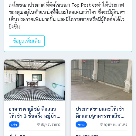
ลงโฆษณาประกาศ ที่ติดโฆษณา Top Post จะทำให้ประกาศ
ของคุณอยู่ในตำแหน่งที่ดีและโดดเด่นกว่าใคร ซึ่งจะมีผู้ค้นหา
เห็นประกาศเพิ่มมากขึ้น และมีโอกาสขายหรือมีผู้ติดต่อได้ไว
ยิ่งขึ้น
ข้อมูลเพิ่มเติม
อาคารพาณิชย์ ตึกแถว
ประกาศขายและให้เช่า
ให้เช่า 3 ชั้นครึ่ง หมู่บ้าน
ตึกแถว/อาคารพาณิชย์
กัญญาเฮ้าส์ ซอย
สูง 4.5 ชั้น พร้อมดาดฟ้า
เช่า
สมุทรปราการ
ขาย
กรุงเทพมหานคร
ด่านสำโรง62 โทร
ตั้งอยู่ติดถนนใหญ่ใน