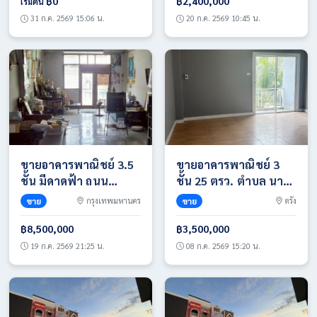
0974563645
ทำเลธุรกิจและการค้า
฿0
฿2,400,000
เริ่มต้น
เขตหนองจอก กรุงเทพฯ
31 ก.ค. 2569 15:06 น.
20 ก.ค. 2569 10:45 น.
มีพื้นที่ใช้สอยกว้างขวาง
และระบบไฟฟ้า
อุตสาหกรรมรองรับ
ขายอาคารพาณิชย์ 3.5
ขายอาคารพาณิชย์ 3
ชั้น มีดาดฟ้า ถนน
ชั้น 25 ตรว. ตำบล นา
ประชาอุทิศ แขวง
ท่ามเหนือ อำเภอเมือง
ขาย
กรุงเทพมหานคร
ขาย
ตรัง
ห้วยขวาง เขตห้วยขวาง
ตรัง จังหวัดตรัง
กรุงเทพฯ
฿8,500,000
฿3,500,000
19 ก.ค. 2569 21:25 น.
08 ก.ค. 2569 15:20 น.