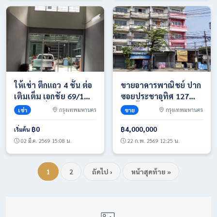
ให้เช่า ตึกแถว 4 ชั้น ต่อ
ขายอาคารพาณิชย์ ปาก
เติมเต็ม เอกชัย 69/1
ซอยประชาอุทิศ 127
ราคา 1หมื่นบาท/ด.
ใกล้บิ๊กซี ติดถนนใหญ่
เช่า
กรุงเทพมหานคร
ขาย
กรุงเทพมหานคร
บาท T. 086-4540423
ทำเลศักยภาพสูง โทร
063-365-9464
฿0
฿4,000,000
เริ่มต้น
02 มี.ค. 2569 15:08 น.
22 ก.พ. 2569 12:25 น.
1
2
ถัดไป ›
หน้าสุดท้าย »