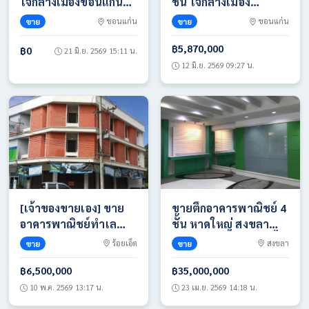
ใจกลางเมืองขอนแก่น
ชั้น ใจกลางเมือง
(ถนน 6 เลน ย่านธุรกิจ)
ขอนแก่น (ถนน 6 เลน
ขาย
ขอนแก่น
ขาย
ขอนแก่น
พร้อมบริการรีโนเวท
ย่านธุรกิจ) พร้อมบริการรี
ตามใจคุณ จบครบพร้อม
โนเวทตามใจคุณ จบ
฿5,870,000
฿0
21 มิ.ย. 2569 15:11 น.
เปิดร้าน! โทร
ครบพร้อมเปิดร้าน! โทร
12 มิ.ย. 2569 09:27 น.
0817420943
0817420943
[เจ้าของขายเอง] ขาย
ขายตึกอาคารพาณิชย์ 4
อาคารพาณิชย์ทำเล
ชั้น หาดใหญ่ สงขลา
ศักยภาพ ใจกลางเมือง
ทำเลดี ใจกลางเมือง น้ำ
ขาย
ร้อยเอ็ด
ขาย
สงขลา
ร้อยเอ็ด โทร
ไม่เคยท่วม โทร 081-
0933706762
6985117
฿6,500,000
฿35,000,000
10 พ.ค. 2569 13:17 น.
23 เม.ย. 2569 14:18 น.